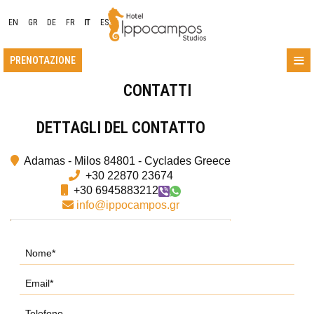
EN
GR
DE
FR
IT
ES
≡
PRENOTAZIONE
CONTATTI
POSIZIONE
DETTAGLI DEL CONTATTO
ALLOGGIO
Adamas - Milos 84801 - Cyclades Greece
STRUTTURE
+30 22870 23674
+30 6945883212
GALLERIA FOTOGRAFICA
info@ippocampos.gr