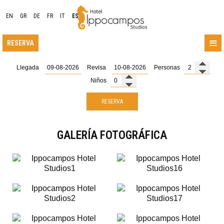
EN
GR
DE
FR
IT
ES
≡
RESERVA
Llegada
Revisa
Personas
Niños
UBICACIÓN
ALOJAMIENTO
RESERVA
INSTALACIONES
GALERÍA FOTOGRÁFICA
GALERÍA FOTOGRÁFICA