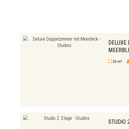
DELUXE
MEERBL
25 m²
STUDIO 