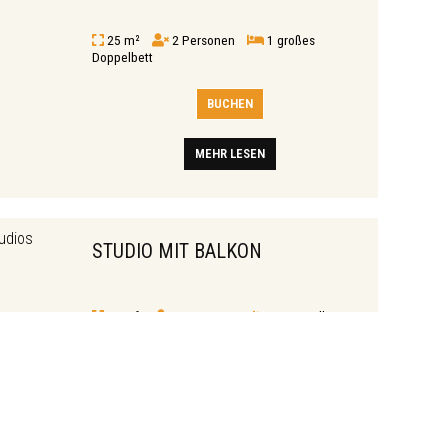
25 m²
2 Personen
1 großes
Doppelbett
BUCHEN
MEHR LESEN
STUDIO MIT BALKON
25 m²
2 Personen
1 Doppelbett
BUCHEN
MEHR LESEN